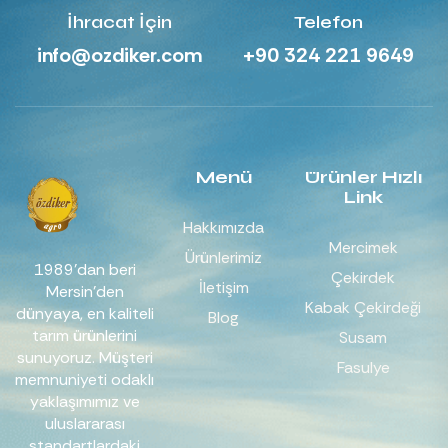
İhracat İçin
Telefon
info@ozdiker.com
+90 324 221 9649
Menü
Ürünler Hızlı
Link
Hakkımızda
Mercimek
Ürünlerimiz
1989’dan beri
Çekirdek
İletişim
Mersin’den
Kabak Çekirdeği
dünyaya, en kaliteli
Blog
tarım ürünlerini
Susam
sunuyoruz. Müşteri
Fasulye
memnuniyeti odaklı
yaklaşımımız ve
uluslararası
standartlardaki